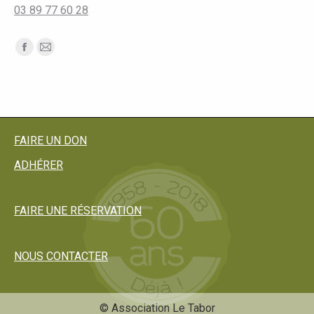
03 89 77 60 28
Trouvez nous sur :
Facebook
Mail
page
page
opens
opens
in
in
new
new
FAIRE UN DON
window
window
ADHÉRER
FAIRE UNE RÉSERVATION
NOUS CONTACTER
© Association Le Tabor